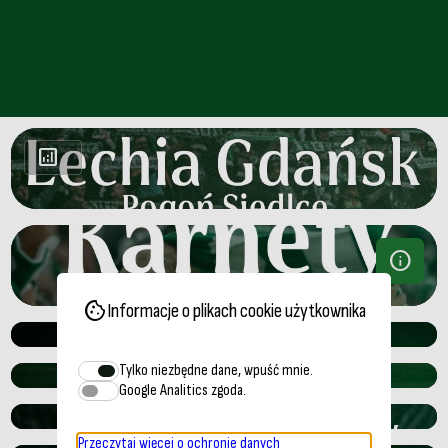
analytics
info
cookie
Informacje o plikach cookie użytkownika
Tylko niezbędne dane, wpuść mnie.
Google Analitics zgoda.
Przeczytaj więcej o ochronie danych